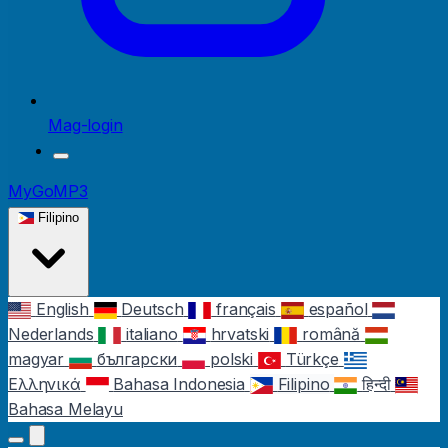
Mag-login
MyGoMP3
Filipino
English
Deutsch
français
español
Nederlands
italiano
hrvatski
română
magyar
български
polski
Türkçe
Ελληνικά
Bahasa Indonesia
Filipino
हिन्दी
Bahasa Melayu