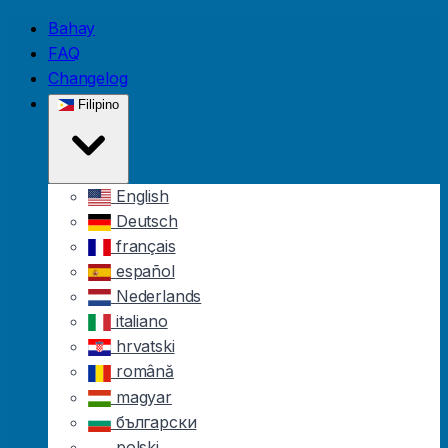
Bahay
FAQ
Changelog
Filipino
English
Deutsch
français
español
Nederlands
italiano
hrvatski
română
magyar
български
polski